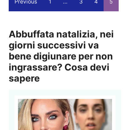
Previous
1
…
3
4
5
Abbuffata natalizia, nei
giorni successivi va
bene digiunare per non
ingrassare? Cosa devi
sapere