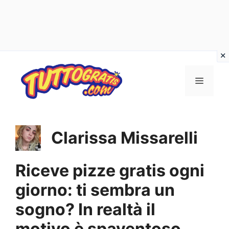
Vai
al
Menu
contenuto
Clarissa Missarelli
Riceve pizze gratis ogni
giorno: ti sembra un
sogno? In realtà il
motivo è spaventoso