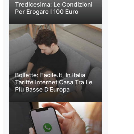
Tredicesima: Le Condizioni
Per Erogare I 100 Euro
Bollette: Facile.it, In Italia
Tariffe Internet Casa Tra Le
Più Basse D’Europa