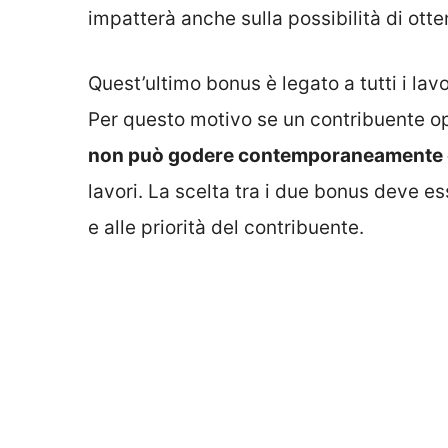
impatterà anche sulla possibilità di otte
Quest’ultimo bonus è legato a tutti i lav
Per questo motivo se un contribuente opt
non può godere contemporaneamente d
lavori. La scelta tra i due bonus deve e
e alle priorità del contribuente.