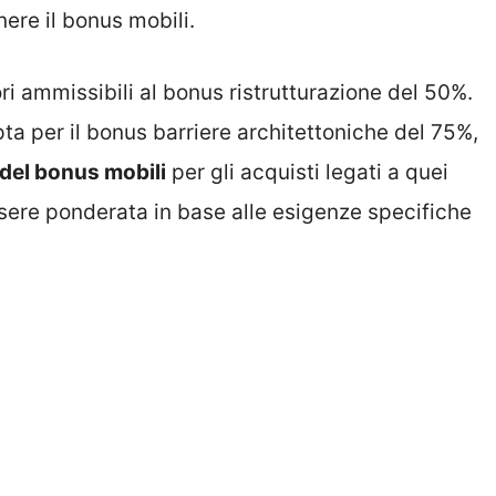
nere il bonus mobili.
ori ammissibili al bonus ristrutturazione del 50%.
a per il bonus barriere architettoniche del 75%,
el bonus mobili
per gli acquisti legati a quei
ssere ponderata in base alle esigenze specifiche