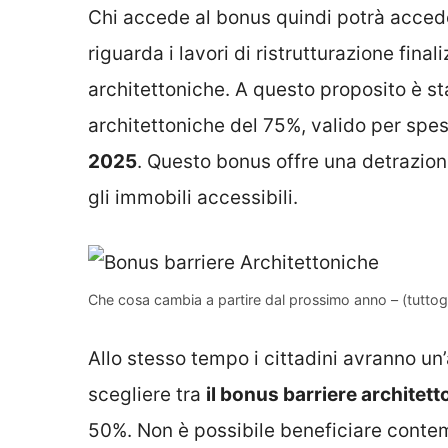
Chi accede al bonus quindi potrà accede
riguarda i lavori di ristrutturazione final
architettoniche. A questo proposito è st
architettoniche del 75%, valido per sp
2025
. Questo bonus offre una detrazione
gli immobili accessibili.
Che cosa cambia a partire dal prossimo anno – (tuttog
Allo stesso tempo i cittadini avranno un’a
scegliere tra
il bonus barriere architet
50%. Non è possibile beneficiare cont