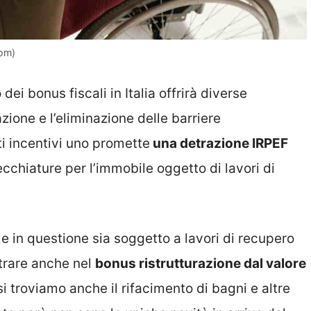
com)
ei bonus fiscali in Italia offrirà diverse
azione e l’eliminazione delle barriere
ti incentivi uno promette
una detrazione IRPEF
ecchiature per l’immobile oggetto di lavori di
e in questione sia soggetto a lavori di recupero
ntrare anche nel
bonus ristrutturazione dal valore
si troviamo anche il rifacimento di bagni e altre