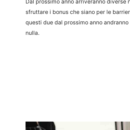
Dal prossimo anno arriveranno diverse n
sfruttare i bonus che siano per le barrier
questi due dal prossimo anno andranno a
nulla.