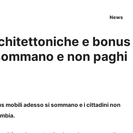
News
chitettoniche e bonus
 sommano e non paghi
us mobili adesso si sommano e i cittadini non
ambia.