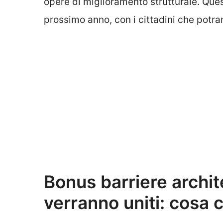
opere di miglioramento strutturale. Ques
prossimo anno, con i cittadini che potr
Bonus barriere archit
verranno uniti: cosa c