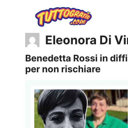
Vai
al
contenuto
Eleonora Di V
Benedetta Rossi in diffi
per non rischiare